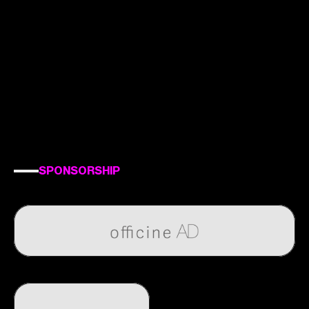
SPONSORSHIP
Ideato
e
Organizzato
da
:
Con
il
Contributo
di
: